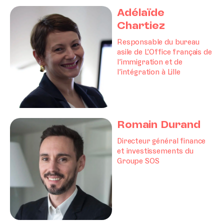
Adélaïde
Chartiez
Responsable du bureau
asile de L’Office français de
l’immigration et de
l’intégration à Lille
Romain Durand
Directeur général finance
et investissements du
Groupe SOS