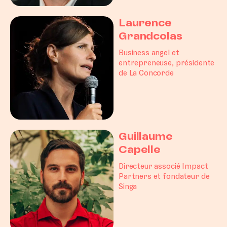
Laurence
Grandcolas
Business angel et
entrepreneuse, présidente
de La Concorde
Guillaume
Capelle
Directeur associé Impact
Partners et fondateur de
Singa