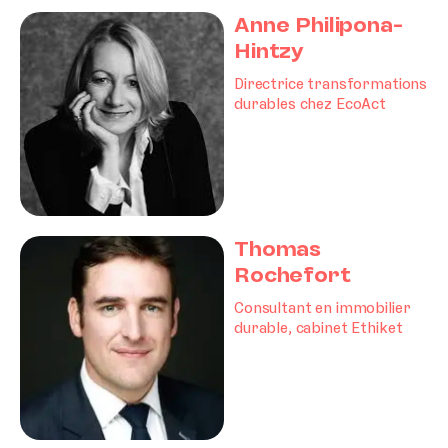
Anne Philipona-
Hintzy
Directrice transformations
durables chez EcoAct
Thomas
Rochefort
Consultant en immobilier
durable, cabinet Ethiket