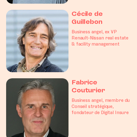
Cécile de
Guillebon
Business angel, ex VP
Renault-Nissan real estate
& facility management
Fabrice
Couturier
Business angel, membre du
Conseil stratégique,
fondateur de Digital Insure