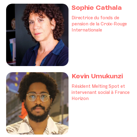
Sophie Cathala
Directrice du fonds de
pension de la Croix-Rouge
Internationale
Kevin Umukunzi
Résident Melting Spot et
intervenant social à France
Horizon