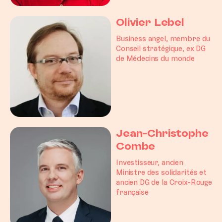
Olivier Lebel
Business angel, membre du
Conseil stratégique, ex DG
de Médecins du monde
Jean-Christophe
Combe
Investisseur, ancien
Ministre des solidarités et
ancien DG de la Croix-Rouge
française