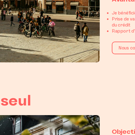
Je bénéfici
Prise de v
du crédit
Rapport d’
Nous co
seul
Object