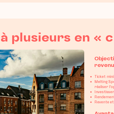
à plusieurs en « c
Object
revenu
Ticket min
Melting Sp
réaliser l’
Investissem
Rendement
Revente et 
Avanta