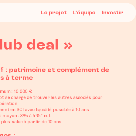
Le projet
L’équipe
Investir
lub deal »
if : patrimoine et complément de
s à terme
imum : 10 000 €
ot se charge de trouver les autres associés pour
opération
ent en SCI avec liquidité possible à 10 ans
 moyen : 3% à 4%* net
plus-value à partir de 10 ans
ges :