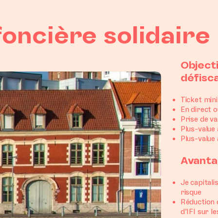
 foncière solidair
Objecti
défisca
Ticket min
En direct o
Prise de v
Plus-value
Plus-value
Avanta
Je capitali
risque
Réduction 
d’IFI sur l