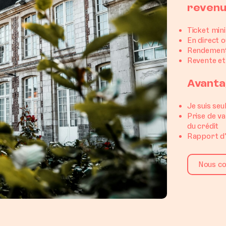
revenu
Ticket min
En direct o
Rendement
Revente et
Avanta
Je suis seu
Prise de v
du crédit
Rapport d’
Nous co